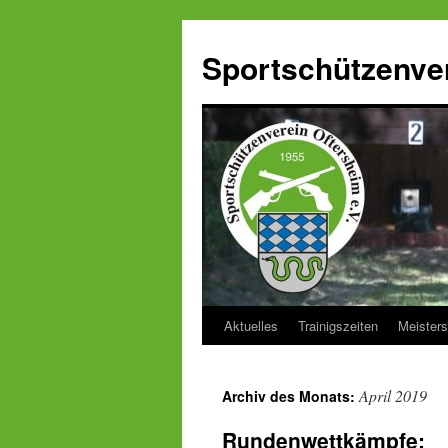
Zum
Inhalt
Sportschützenver
springen
Aktuelles
Trainigszeiten
Meisters
April 2019
Archiv des Monats:
Rundenwettkämpfe: