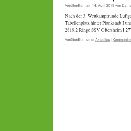
Veröffentlicht am
14. April 2019
von
Danie
Nach der 3. Wettkampfrunde Luftge
Tabellenplatz hinter Plankstadt I u
2819,2 Ringe SSV Oftersheim I 27
Veröffentlicht unter
Aktuelles
|
Kommentar 