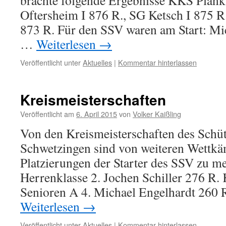
brachte folgende Ergebnisse KKS Planks
Oftersheim I 876 R., SG Ketsch I 875 R
873 R. Für den SSV waren am Start: Mi
…
Weiterlesen
→
Veröffentlicht unter
Aktuelles
|
Kommentar hinterlassen
Kreismeisterschaften
Veröffentlicht am
6. April 2015
von
Volker Kaißling
Von den Kreismeisterschaften des Schü
Schwetzingen sind von weiteren Wettkä
Platzierungen der Starter des SSV zu 
Herrenklasse 2. Jochen Schiller 276 R.
Senioren A 4. Michael Engelhardt 260 
Weiterlesen
→
Veröffentlicht unter
Aktuelles
|
Kommentar hinterlassen