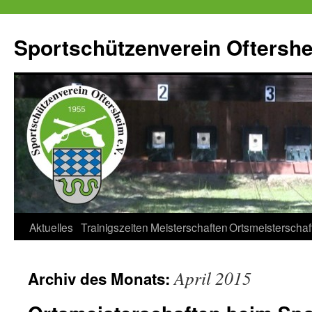
Zum
Inhalt
Sportschützenverein Oftershe
springen
Aktuelles
Trainigszeiten
Meisterschaften
Ortsmeisterschaf
April 2015
Archiv des Monats: