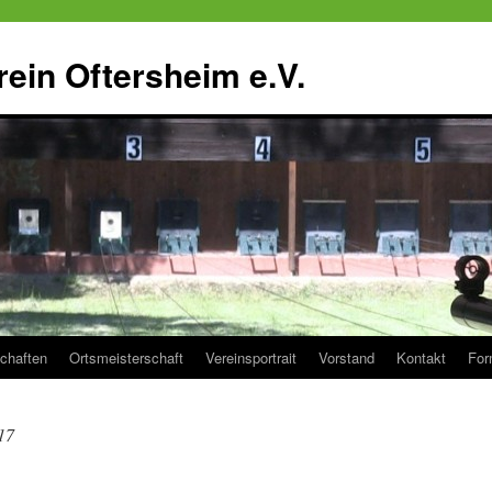
ein Oftersheim e.V.
chaften
Ortsmeisterschaft
Vereinsportrait
Vorstand
Kontakt
For
17