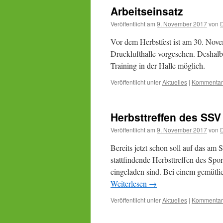
Arbeitseinsatz
Veröffentlicht am
9. November 2017
von
D
Vor dem Herbstfest ist am 30. Nov
Drucklufthalle vorgesehen. Deshal
Training in der Halle möglich.
Veröffentlicht unter
Aktuelles
|
Kommentar 
Herbsttreffen des SSV
Veröffentlicht am
9. November 2017
von
D
Bereits jetzt schon soll auf das am
stattfindende Herbsttreffen des Spo
eingeladen sind. Bei einem gemütl
Weiterlesen
→
Veröffentlicht unter
Aktuelles
|
Kommentar 