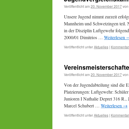
Veröffentlicht am
20. November 2017
von
Unsere Jugend nimmt zurzeit erfol
Mannheim und Schwetzingen teil. N
in der Disziplin Luftgewehr folgend
2000/01 Dimitrios …
Weiterlesen
Veröffentlicht unter
Aktuelles
|
Kommentar 
Vereinsmeisterschaft
Veröffentlicht am
20. November 2017
von
Von der Jugendabteilung sind die E
Platzierungen: Luftgewehr: Schüle
Junioren I Nathalie Depret 316 R., 
Marcel Schubert …
Weiterlesen
→
Veröffentlicht unter
Aktuelles
|
Kommentar 