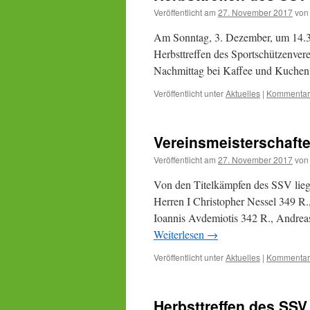
Veröffentlicht am
27. November 2017
von
Am Sonntag, 3. Dezember, um 14.30 
Herbsttreffen des Sportschützenvere
Nachmittag bei Kaffee und Kuchen 
Veröffentlicht unter
Aktuelles
|
Kommentar 
Vereinsmeisterschaft
Veröffentlicht am
27. November 2017
von
Von den Titelkämpfen des SSV liegen
Herren I Christopher Nessel 349 R.
Ioannis Avdemiotis 342 R., Andreas
Weiterlesen
→
Veröffentlicht unter
Aktuelles
|
Kommentar 
Herbsttreffen des SSV