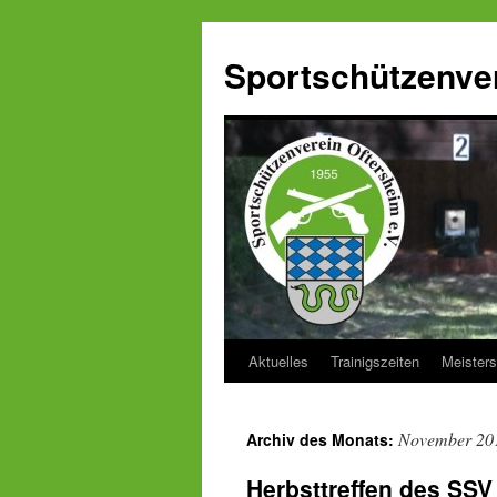
Zum
Inhalt
Sportschützenver
springen
Aktuelles
Trainigszeiten
Meisters
November 20
Archiv des Monats:
Herbsttreffen des SSV